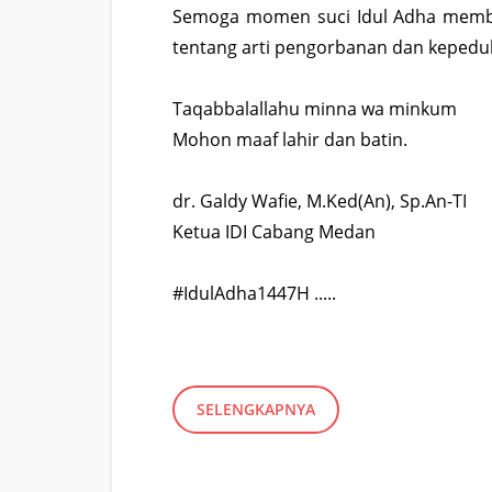
Semoga momen suci Idul Adha memba
tentang arti pengorbanan dan kepedu
Taqabbalallahu minna wa minkum
Mohon maaf lahir dan batin.
dr. Galdy Wafie, M.Ked(An), Sp.An-TI
Ketua IDI Cabang Medan
#IdulAdha1447H .....
SELENGKAPNYA