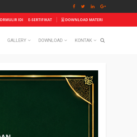
RMULIR IDI
E-SERTIFIKAT
DOWNLOAD MATERI
GALLERY
DOWNLOAD
KONTAK